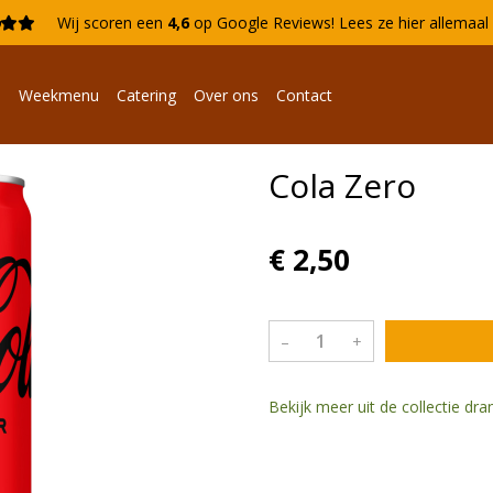

Wij scoren een
4,6
op Google Reviews!
Lees ze hier allemaa
n
Weekmenu
Catering
Over ons
Contact
Cola Zero
€ 2,50
–
+
Bekijk meer uit de collectie dr