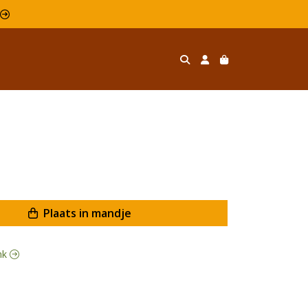
l 
Plaats in mandje
ank