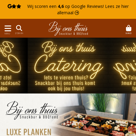

Wij scoren een
4,6
op Google Reviews!
Lees ze hier
allemaal 
MAND
ZOEKEN
MENU