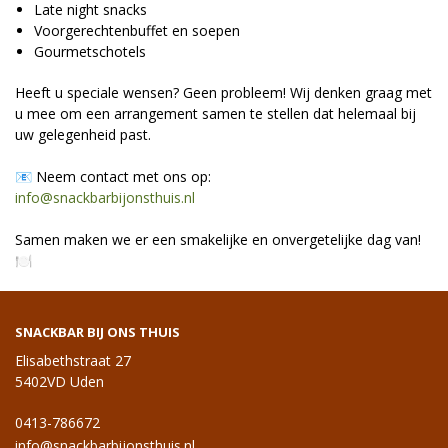
Late night snacks
Voorgerechtenbuffet en soepen
Gourmetschotels
Heeft u speciale wensen? Geen probleem! Wij denken graag met
u mee om een arrangement samen te stellen dat helemaal bij
uw gelegenheid past.
📧 Neem contact met ons op:
info@snackbarbijonsthuis.nl
Samen maken we er een smakelijke en onvergetelijke dag van!
🍽️
SNACKBAR BIJ ONS THUIS
Elisabethstraat 27
5402VD Uden
0413-786672
info@snackbarbijonsthuis.nl