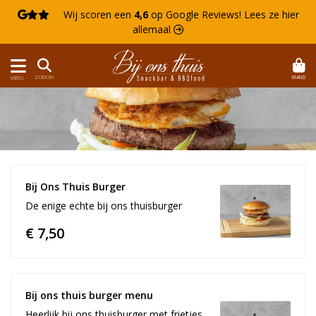

Wij scoren een
4,6
op Google Reviews!
Lees ze hier
allemaal 
MAND
ZOEKEN
MENU
Bij Ons Thuis Burger
De enige echte bij ons thuisburger
€ 7,50
Bij ons thuis burger menu
Heerlijk bij ons thuisburger met frietjes