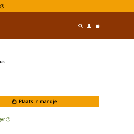
l 
uis
Plaats in mandje
rger