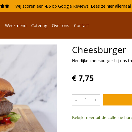

Wij scoren een
4,6
op Google Reviews!
Lees ze hier allemaa
n
Weekmenu
Catering
Over ons
Contact
Cheesburger
Heerlijke cheesburger bij ons th
€ 7,75
–
+
Bekijk meer uit de collectie bu