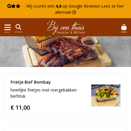

Wij scoren een
4,6
op Google Reviews!
Lees ze hier
allemaal 
MAND
ZOEKEN
MENU
Frietje Bief Bombay
heerlijke frietjes met roergebakken
biefstuk
€ 11,00