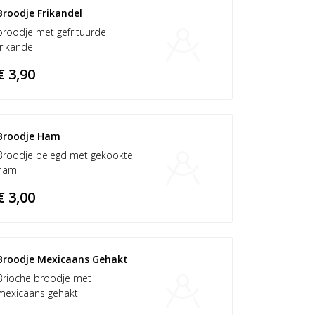
Broodje Frikandel
broodje met gefrituurde
frikandel
€ 3,90
Broodje Ham	
Broodje belegd met gekookte
ham
€ 3,00
Broodje Mexicaans Gehakt
Brioche broodje met
mexicaans gehakt