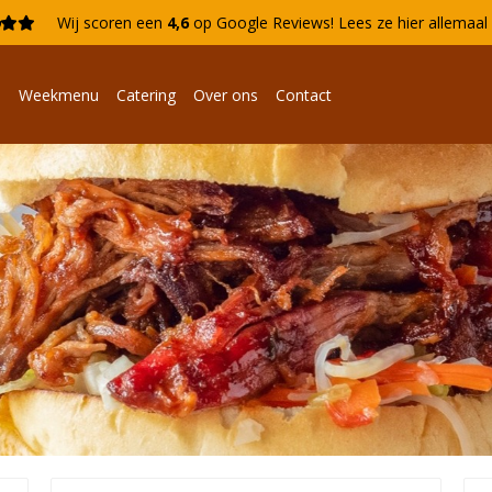

Wij scoren een
4,6
op Google Reviews!
Lees ze hier allemaa
n
Weekmenu
Catering
Over ons
Contact