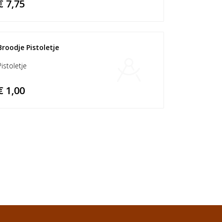
€ 7,75
Broodje Pistoletje 
Pistoletje
€ 1,00