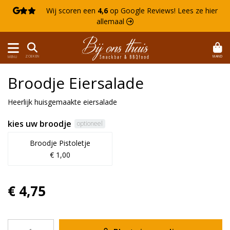

Wij scoren een
4,6
op Google Reviews!
Lees ze hier
allemaal 
MAND
ZOEKEN
MENU
Broodje Eiersalade
Heerlijk huisgemaakte eiersalade
kies uw broodje
optioneel
Broodje Pistoletje
€ 1,00
€ 4,75