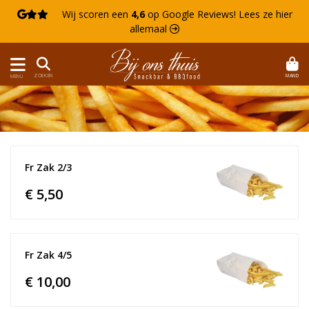

Wij scoren een
4,6
op Google Reviews!
Lees ze hier
allemaal 
MAND
ZOEKEN
MENU
Fr Zak 2/3
€ 5,50
Fr Zak 4/5
€ 10,00