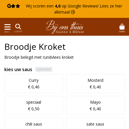

Wij scoren een
4,6
op Google Reviews!
Lees ze hier
allemaal 
MAND
ZOEKEN
MENU
Broodje Kroket
Broodje belegd met rundvlees kroket
kies uw saus
optioneel
Curry
Mosterd
€ 0,40
€ 0,40
speciaal
Mayo
€ 0,50
€ 0,40
chili saus
sate saus