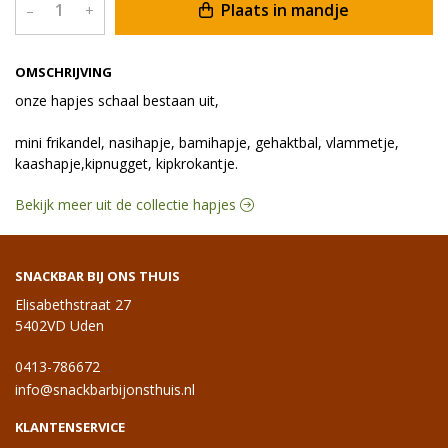
Plaats in mandje
–
+
OMSCHRIJVING
onze hapjes schaal bestaan uit,
mini frikandel, nasihapje, bamihapje, gehaktbal, vlammetje,
kaashapje,kipnugget, kipkrokantje.
Bekijk meer uit de collectie hapjes
SNACKBAR BIJ ONS THUIS
Elisabethstraat 27
5402VD Uden
0413-786672
info@snackbarbijonsthuis.nl
KLANTENSERVICE