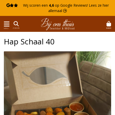

Wij scoren een
4,6
op Google Reviews!
Lees ze hier
allemaal 
MAND
ZOEKEN
MENU
Hap Schaal 40