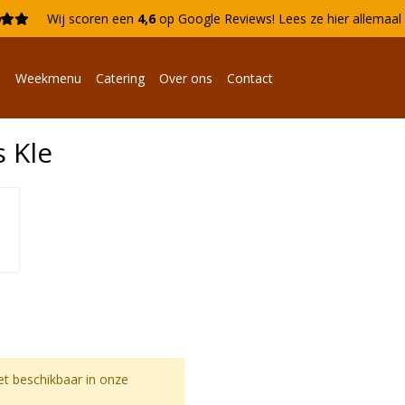

Wij scoren een
4,6
op Google Reviews!
Lees ze hier allemaa
n
Weekmenu
Catering
Over ons
Contact
 Kle
t beschikbaar in onze