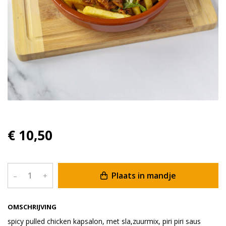
€ 10,50
Plaats in mandje
–
+
OMSCHRIJVING
spicy pulled chicken kapsalon, met sla,zuurmix, piri piri saus